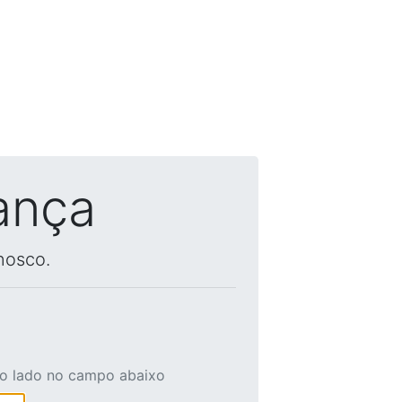
ança
nosco.
ao lado no campo abaixo