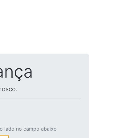
ança
nosco.
ao lado no campo abaixo